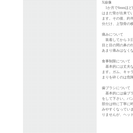
X線像
1か月で6mmほ
はまだ骨が出来て
ます。その後、約
分だけ、上顎骨の
痛みについて
装着してから３日
目と目の間の鼻の
あまり痛みはなく
食事制限について
基本的には丈夫な
ます。ガム、キャ
まりを砕くのは危
歯ブラシについて
基本的には歯ブラ
をして下さい。バ
部分は特に丁寧に
みやすくなってい
りませんが、ヘッ