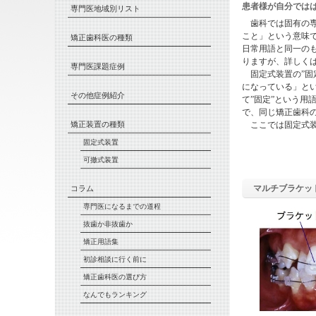
患者様が自分では
専門医地域別リスト
歯科では固有の専
こと」という意味
矯正歯科医の種類
日常用語と同一の
りますが、詳しく
専門医課題症例
固定式装置の”固
になっている」と
その他症例紹介
て”固定”という
で、同じ矯正歯科
矯正装置の種類
ここでは固定式装
固定式装置
可撤式装置
マルチブラケッ
コラム
専門医になるまでの道程
抜歯か非抜歯か
矯正用語集
初診相談に行く前に
矯正歯科医の選び方
なんでもランキング