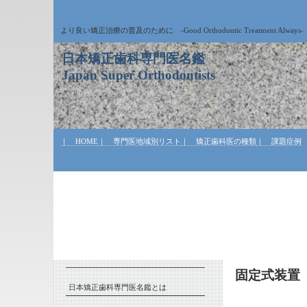
より良い矯正治療の普及のために -Good Orthodontic Treatment Always-
日本矯正歯科専門医名鑑
Japan Super Orthodontists
｜ HOME
｜ 専門医地域別リスト
｜ 矯正歯科医の種類
｜ 課題症例
固定式装置
日本矯正歯科専門医名鑑とは