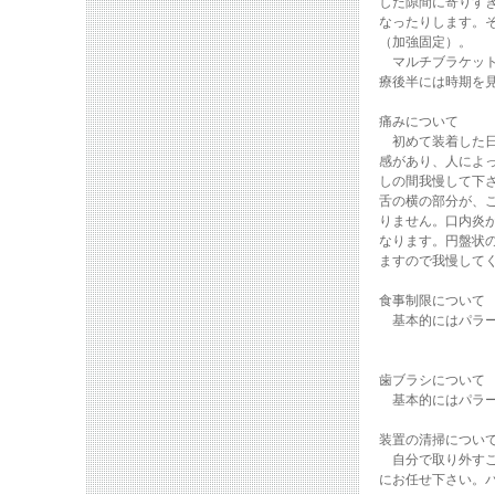
した隙間に寄りす
なったりします。
（加強固定）。
マルチブラケット
療後半には時期を
痛みについて
初めて装着した日
感があり、人によ
しの間我慢して下
舌の横の部分が、
りません。口内炎
なります。円盤状
ますので我慢して
食事制限について
基本的にはパラー
歯ブラシについて
基本的にはパラー
装置の清掃につい
自分で取り外すこ
にお任せ下さい。