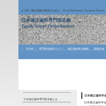
より良い矯正治療の普及のために -Good Orthodontic Treatment Always-
日本矯正歯科専門医名鑑
Japan Super Orthodontists
｜ HOME
｜ 専門医地域別リスト
｜ 矯正歯科医の種類
｜ 課題症例
日本矯正歯科学
日本矯正歯科専門医名鑑とは
日本矯正歯科学会