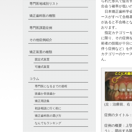
られた形式で提出す
専門医地域別リスト
出会う確率が低い
日本矯正歯科学会
矯正歯科医の種類
ースがすべて合格
があると不合格と
おります。
専門医課題症例
指定カテゴリーを
に限り、その症例
その他症例紹介
術者の技能が十分
伴う症例など）を
矯正装置の種類
カテゴリーのケー
ん。
固定式装置
可撤式装置
コラム
専門医になるまでの道程
抜歯か非抜歯か
矯正用語集
(左：治療前、右
初診相談に行く前に
症例のタイトル
矯正歯科医の選び方
なんでもランキング
症例の概要：上
う）。萌出する